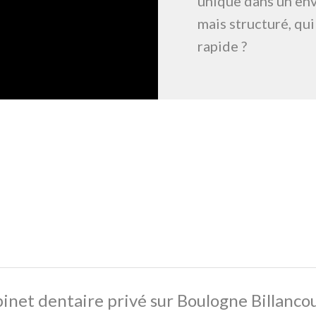
unique dans un env
mais structuré, qui
rapide ?
binet dentaire privé sur Boulogne Billanco